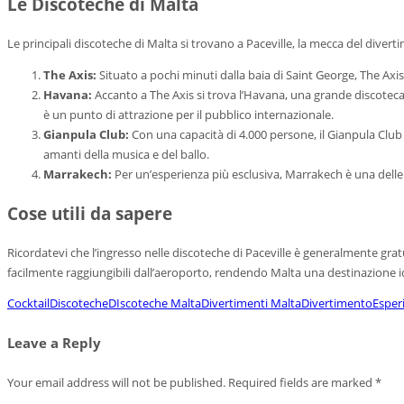
Le Discoteche di Malta
Le principali discoteche di Malta si trovano a Paceville, la mecca del divert
The Axis:
Situato a pochi minuti dalla baia di Saint George, The Axi
Havana:
Accanto a The Axis si trova l’Havana, una grande discoteca 
è un punto di attrazione per il pubblico internazionale.
Gianpula Club:
Con una capacità di 4.000 persone, il Gianpula Club 
amanti della musica e del ballo.
Marrakech:
Per un’esperienza più esclusiva, Marrakech è una delle d
Cose utili da sapere
Ricordatevi che l’ingresso nelle discoteche di Paceville è generalmente gratu
facilmente raggiungibili dall’aeroporto, rendendo Malta una destinazione i
Cocktail
Discoteche
DIscoteche Malta
Divertimenti Malta
Divertimento
Esper
Leave a Reply
Your email address will not be published.
Required fields are marked
*