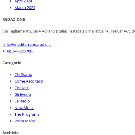
April 2024
March 2024
REDAZIONE
Via Tagliamento, 58/A Adrano (Italia) Testata giornalistica "All News" Aut. 
:info@mediterranearadio.it
+(39) 348-2257883
Categorie
Chi Siamo
Come Ascoltarci
Contatti
Gli Eventi
La Radio
New Music
The Programs
Visita Malta
Archivio