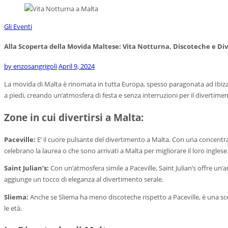
Gli Eventi
Alla Scoperta della Movida Maltese: Vita Notturna, Discoteche e D
by
enzosangrigoli
April 9, 2024
La movida di Malta è rinomata in tutta Europa, spesso paragonata ad Ibiza o
a piedi, creando un’atmosfera di festa e senza interruzioni per il divertimen
Zone in cui divertirsi a Malta:
Paceville:
E’ il cuore pulsante del divertimento a Malta. Con una concentraz
celebrano la laurea o che sono arrivati a Malta per migliorare il loro ingle
Saint Julian’s:
Con un’atmosfera simile a Paceville, Saint Julian’s offre un’a
aggiunge un tocco di eleganza al divertimento serale.
Sliema:
Anche se Sliema ha meno discoteche rispetto a Paceville, è una scelt
le età.