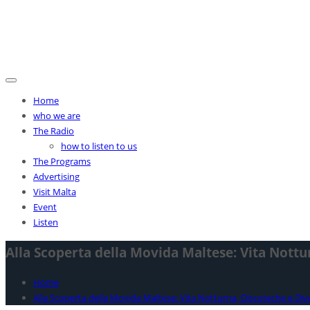
Skip
MEDITERRANEA RADIO
to
content
Digital Radio|Streaming|Mobile
Home
who we are
The Radio
how to listen to us
The Programs
Advertising
Visit Malta
Event
Listen
Alla Scoperta della Movida Maltese: Vita Nott
Home
Alla Scoperta della Movida Maltese: Vita Notturna, Discoteche e Di