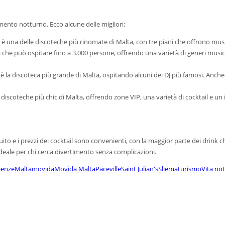
imento notturno. Ecco alcune delle migliori:
s è una delle discoteche più rinomate di Malta, con tre piani che offrono musi
che può ospitare fino a 3.000 persone, offrendo una varietà di generi musical
è la discoteca più grande di Malta, ospitando alcuni dei DJ più famosi. Anche 
iscoteche più chic di Malta, offrendo zone VIP, una varietà di cocktail e un 
ito e i prezzi dei cocktail sono convenienti, con la maggior parte dei drink ch
deale per chi cerca divertimento senza complicazioni.
ienze
Malta
movida
Movida Malta
Paceville
Saint Julian's
Sliema
turismo
Vita no