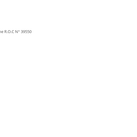
one R.O.C N° 39550