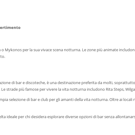
ivertimento
 Mykonos per la sua vivace scena notturna. Le zone più animate includono Sain
to.
ione di bar e discoteche, è una destinazione preferita da molti, soprattutto d
se. Le strade più famose per vivere la vita notturna includono Rita Steps, Wil
mpia selezione di bar e club per gli amanti della vita notturna. Oltre ai local
a ideale per chi desidera esplorare diverse opzioni di bar senza allontanarsi 