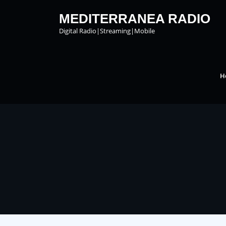
Skip
to
MEDITERRANEA RADIO
content
Digital Radio|Streaming|Mobile
H