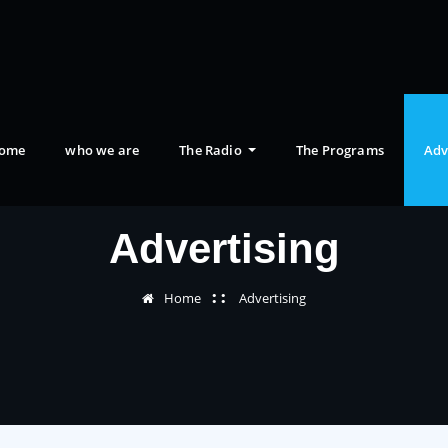
ome
who we are
The Radio
The Programs
Adv
Advertising
Home
Advertising