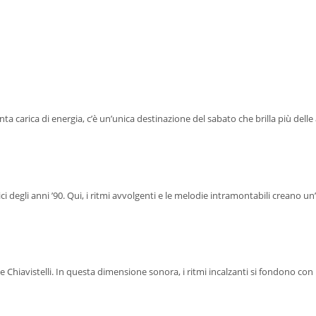
ta carica di energia, c’è un’unica destinazione del sabato che brilla più del
ici degli anni ’90. Qui, i ritmi avvolgenti e le melodie intramontabili creano 
Chiavistelli. In questa dimensione sonora, i ritmi incalzanti si fondono con