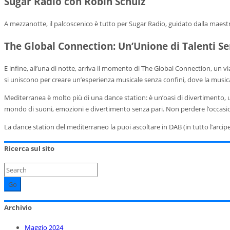
Sugar Radio con Robin Schulz
A mezzanotte, il palcoscenico è tutto per Sugar Radio, guidato dalla maestria
The Global Connection: Un’Unione di Talenti Se
E infine, all’una di notte, arriva il momento di The Global Connection, un v
si uniscono per creare un’esperienza musicale senza confini, dove la musica 
Mediterranea è molto più di una dance station: è un’oasi di divertimento, un
mondo di suoni, emozioni e divertimento senza pari. Non perdere l’occasione
La dance station del mediterraneo la puoi ascoltare in DAB (in tutto l’arcip
Ricerca sul sito
Go
Archivio
Maggio 2024