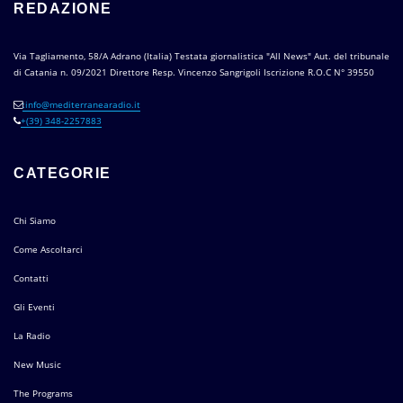
REDAZIONE
Via Tagliamento, 58/A Adrano (Italia) Testata giornalistica "All News" Aut. del tribunale
di Catania n. 09/2021 Direttore Resp. Vincenzo Sangrigoli Iscrizione R.O.C N° 39550
:info@mediterranearadio.it
+(39) 348-2257883
CATEGORIE
Chi Siamo
Come Ascoltarci
Contatti
Gli Eventi
La Radio
New Music
The Programs