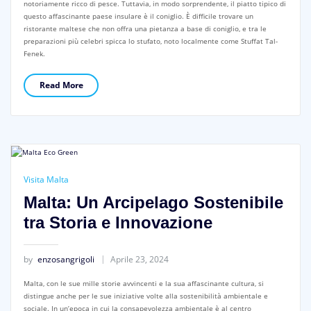
notoriamente ricco di pesce. Tuttavia, in modo sorprendente, il piatto tipico di
questo affascinante paese insulare è il coniglio. È difficile trovare un
ristorante maltese che non offra una pietanza a base di coniglio, e tra le
preparazioni più celebri spicca lo stufato, noto localmente come Stuffat Tal-
Fenek.
Read More
Visita Malta
Malta: Un Arcipelago Sostenibile
tra Storia e Innovazione
by
enzosangrigoli
Aprile 23, 2024
Malta, con le sue mille storie avvincenti e la sua affascinante cultura, si
distingue anche per le sue iniziative volte alla sostenibilità ambientale e
sociale. In un’epoca in cui la consapevolezza ambientale è al centro