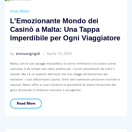
Visita Malta
L’Emozionante Mondo dei
Casinò a Malta: Una Tappa
Imperdibile per Ogni Viaggiatore
by
enzosangrigoli
Aprile 10, 2024
Malta, con le sue spiagge mozzafiato, la storia millenaria e la vivace scena
culturale, è da tempo una meta ambita per i turisti provenienti da tutto il
mondo. Ma c’è un aspetto dell’isola che non sfugge all’attenzione dei
visitatori: i suoi affascinanti casinò. Oltre alle numerose attrazioni storiche e
naturali, Malta offre ai suoi visitatori la possibilità di vivere l’emozione del
gioco d’azzardo in ambienti esclusivi e accoglienti.
Read More