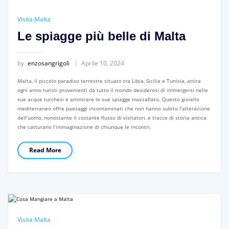
Visita Malta
Le spiagge più belle di Malta
by
enzosangrigoli
Aprile 10, 2024
Malta, il piccolo paradiso terrestre situato tra Libia, Sicilia e Tunisia, attira
ogni anno turisti provenienti da tutto il mondo desiderosi di immergersi nelle
sue acque turchesi e ammirare le sue spiagge mozzafiato. Questo gioiello
mediterraneo offre paesaggi incontaminati che non hanno subito l’alterazione
dell’uomo, nonostante il costante flusso di visitatori, e tracce di storia antica
che catturano l’immaginazione di chiunque le incontri.
Read More
Visita Malta