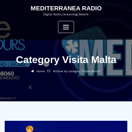
Skip
MEDITERRANEA RADIO
to
content
Digital Radio|Streaming|Mobile
Category Visita Malta
Home
Archive by category "Visita Malta"