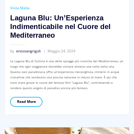
Visita Malta
Laguna Blu: Un’Esperienza
Indimenticabile nel Cuore del
Mediterraneo
by
enzosangrigoli
Maggio 24, 2024
La Laguna Blu di Comino è una delle spiagge più iconiche del Mediterraneo, un
luogo che ogni viaggiatore dovrebbe visitare almeno una volta nella vita.
Questa oasi paradisiaca offre un’esperienza meravigliosa, immersi in acque
cristalline che sembrano una piscina naturale in mezzo al mare. È qui che
sono state girate le scene del famoso film “Laguna Blu”, contribuendo a
rendere questo angolo di paradiso ancora più famoso.
Read More