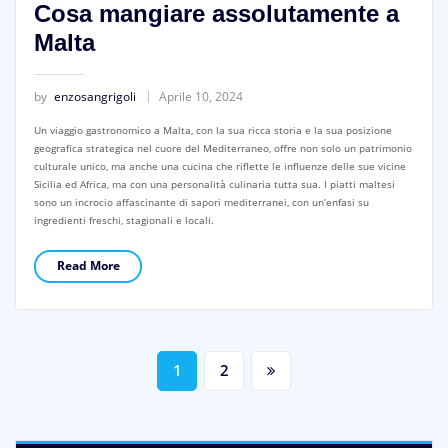
Cosa mangiare assolutamente a
Malta
by
enzosangrigoli
Aprile 10, 2024
Un viaggio gastronomico a Malta, con la sua ricca storia e la sua posizione
geografica strategica nel cuore del Mediterraneo, offre non solo un patrimonio
culturale unico, ma anche una cucina che riflette le influenze delle sue vicine
Sicilia ed Africa, ma con una personalità culinaria tutta sua. I piatti maltesi
sono un incrocio affascinante di sapori mediterranei, con un’enfasi su
ingredienti freschi, stagionali e locali.
Read More
Paginazione
1
2
degli