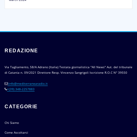
REDAZIONE
Via Tagliamento, 58/A Adrano (Italia) Testata giornalistica "All News" Aut. del tribunale
di Catania n. 09/2021 Direttore Resp. Vincenzo Sangrigoli Iscrizione R.O.C N° 39550
:info@mediterranearadio.it
+(39) 348-2257883
CATEGORIE
Chi Siamo
Come Ascoltarci