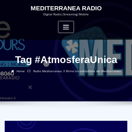
Skip
MEDITERRANEA RADIO
to
content
Digital Radio|Streaming|Mobile
Tag #AtmosferaUnica
Home
Radio Mediterranea: Il Ritmo Inconfondibile del Mediterraneo