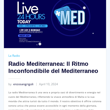
La Radio
Radio Mediterranea: Il Ritmo
Inconfondibile del Mediterraneo
by
enzosangrigoli
April 10, 2024
La radio Mediterranea è una vera e propria oasi di divertimento e energia nel
cuore del Mediterraneo, riflettendo la vivace atmosfera di Malta e la sua
movida che attira turisti da tutto il mondo. Il nostro obiettivo è offrire colonna
sonora unica che possa essere accessibile in ogni momento della giornata,
permettendo agli ascoltatori di immergersi nel ritmo e nell’energia delle